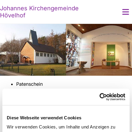
Johannes Kirchengemeinde
Hövelhof
Patenschein
Mitgliedbescheinigung(Pfarramtliches Zeugnis)
Dimissionale
Alle Bescheinigungen erhalten Sie bei uns im
Diese Webseite verwendet Cookies
Gemeindebüro. Ein Anruf oder die Beantragung per E-
Mail oder direkt über das Kontaktformular genügt - Sie
Wir verwenden Cookies, um Inhalte und Anzeigen zu