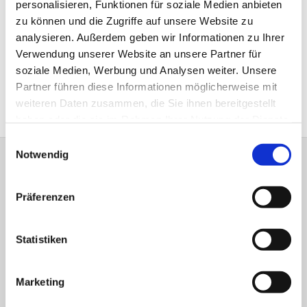
können sie dann abholen oder sie werden Ihnen
personalisieren, Funktionen für soziale Medien anbieten
zugeschickt!
zu können und die Zugriffe auf unsere Website zu
analysieren. Außerdem geben wir Informationen zu Ihrer
Möchten Sie bei einer Taufe in unserer Gemeinde Pate
Verwendung unserer Website an unsere Partner für
sein und sind aus einer anderen Gemeinde, benötigen
soziale Medien, Werbung und Analysen weiter. Unsere
wir den Patenschein Ihrer Heimatgemeinde. Bitte
Partner führen diese Informationen möglicherweise mit
wenden Sie sich an das dortige Gemeindebüro.
weiteren Daten zusammen, die Sie ihnen bereitgestellt
haben oder die sie im Rahmen Ihrer Nutzung der Dienste
gesammelt haben.
Einwilligungsauswahl
Notwendig
Johannes Kirchengemeinde Hövelhof
PAD-KG-HOEVELHOF@KKPB.de
Präferenzen
Statistiken
Marketing