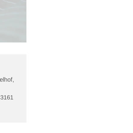
lhof,
33161