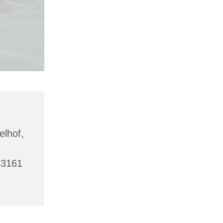
lhof,
33161