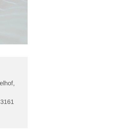
lhof,
33161