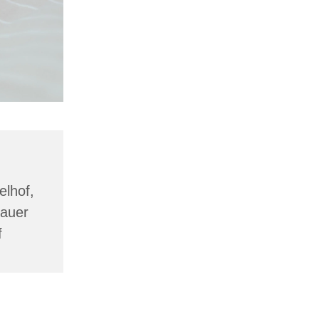
lhof,
lauer
f