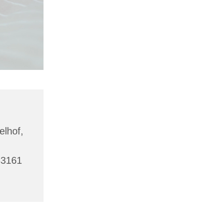
lhof,
33161