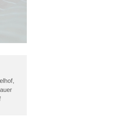
lhof,
lauer
f