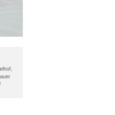
lhof,
lauer
f