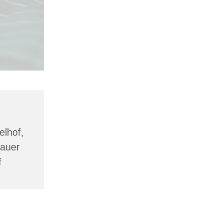
lhof,
lauer
f