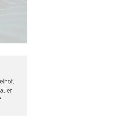
lhof,
lauer
f