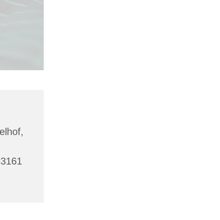
lhof,
33161